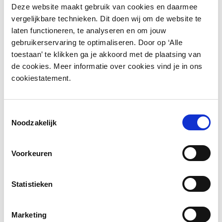
Deze website maakt gebruik van cookies en daarmee
u op lange termijn kosten bespaart. Daarnaast
vergelijkbare technieken. Dit doen wij om de website te
biedt het nog veel meer voordelen, waar we
laten functioneren, te analyseren en om jouw
graag meer over vertellen.
gebruikerservaring te optimaliseren. Door op ‘Alle
toestaan’ te klikken ga je akkoord met de plaatsing van
de cookies. Meer informatie over cookies vind je in ons
cookiestatement.
Toestemmingsselectie
Noodzakelijk
Voorkeuren
Smart lockers op kantoor bieden veel meer dan
Statistieken
alleen een veilige opbergplek. Het geeft
medewerkers de vrijheid om overal te kunnen
Marketing