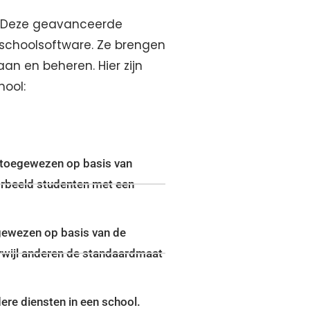
in. Deze geavanceerde
 schoolsoftware. Ze brengen
n en beheren. Hier zijn
hool:
n toegewezen op basis van
oorbeeld studenten met een
egewezen op basis van de
erwijl anderen de standaardmaat
ere diensten in een school.