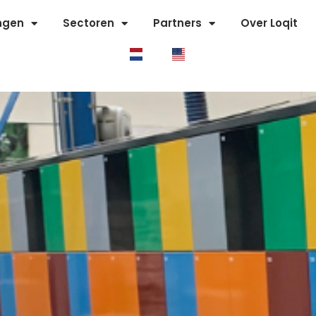
ngen
Sectoren
Partners
Over Loqit
gen aan een betere studentenervarin