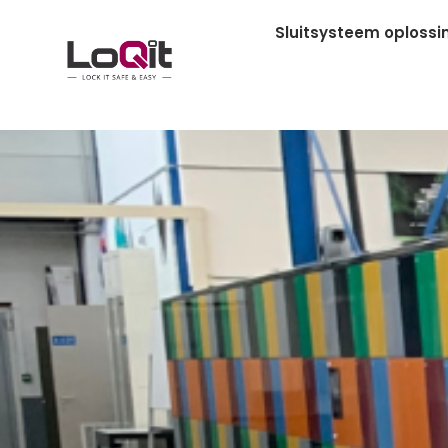
Sluitsysteem oplossi
Hoe digitale lockers bijdra
universiteiten