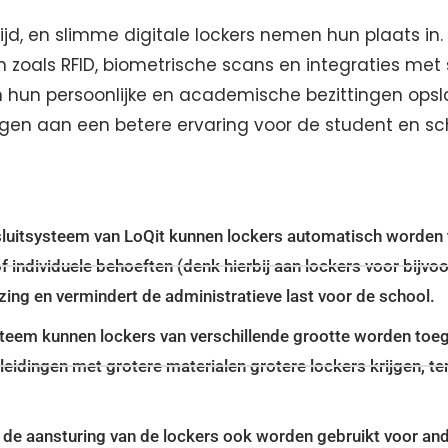
 tijd, en slimme digitale lockers nemen hun plaats 
 zoals RFID, biometrische scans en integraties met
un persoonlijke en academische bezittingen opslaa
gen aan een betere ervaring voor de student en sc
 sluitsysteem van LoQit kunnen lockers automatisch worde
of individuele behoeften (denk hierbij aan lockers voor bijv
zing en vermindert de administratieve last voor de school.
tsysteem kunnen lockers van verschillende grootte worden to
eidingen met grotere materialen grotere lockers krijgen, t
 de aansturing van de lockers ook worden gebruikt voor and