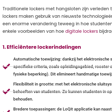
Traditionele lockers met hangsloten zijn verleden
lockers maken gebruik van nieuwste technologieën
een enorme verandering teweeg in hoe studenten h
enkele voorbeelden van hoe
digitale lockers
bijdra
1. Efficiëntere lockerindelingen
Automatische toewijzing: dankzij het elektronische
specifieke criteria, zoals opleidingsgebied, rooster 
fysieke beperking). Dit elimineert handmatige toewij
Flexibiliteit in grootte: met het elektronische slui
behoeften van studenten. Zo kunnen studenten in opl
behouden.
Bredere toepassingen: de LoQit applicatie kan naast