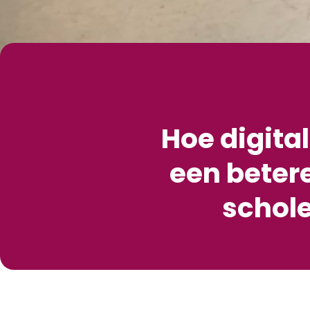
Hoe digita
een beter
schole