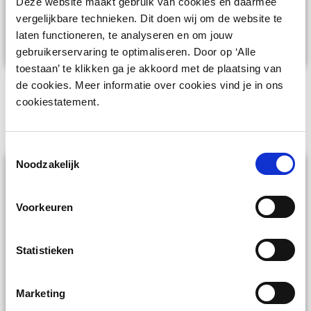
Deze website maakt gebruik van cookies en daarmee
beheerders als gebruikers. Het reserveren,
vergelijkbare technieken. Dit doen wij om de website te
claimen en gebruiken van een locker gaat
laten functioneren, te analyseren en om jouw
eenvoudig. Net zoals het online beheren.
gebruikerservaring te optimaliseren. Door op ‘Alle
toestaan’ te klikken ga je akkoord met de plaatsing van
de cookies. Meer informatie over cookies vind je in ons
cookiestatement.
Toestemmingsselectie
Noodzakelijk
Voorkeuren
Veiligheid
Statistieken
Het systeem is ontworpen met sterke
beveiligingsmaatregelen. Zo wordt al het
Marketing