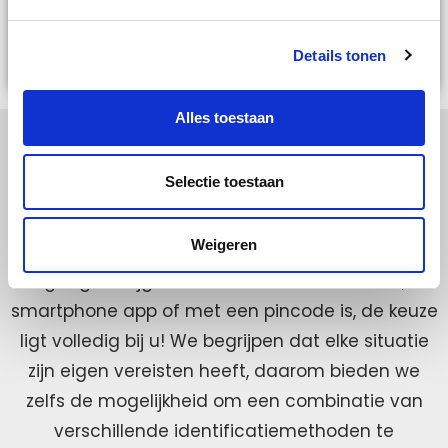
dataverkeer versleuteld verzonden en
voldoet het aan de relevante certificeringen
Details tonen
om de veiligheid te waarborgen.
Alles toestaan
Veilig toegang krijgen
Selectie toestaan
Bij het elektronisch sluitsysteem van LoQit heeft
Weigeren
u de vrijheid om op verschillende manieren veilig
toegang te krijgen. Of het nu via de terminal, de
smartphone app of met een pincode is, de keuze
ligt volledig bij u! We begrijpen dat elke situatie
zijn eigen vereisten heeft, daarom bieden we
zelfs de mogelijkheid om een combinatie van
verschillende identificatiemethoden te