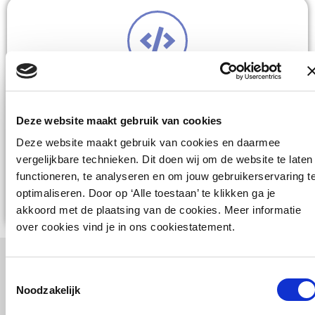
Veiligheid
Het systeem is ontworpen met sterke
Deze website maakt gebruik van cookies
beveiligingsmaatregelen. Al het dataverkeer
Deze website maakt gebruik van cookies en daarmee
vergelijkbare technieken. Dit doen wij om de website te laten
wordt versleuteld verzonden via HTTPS (TLS),
functioneren, te analyseren en om jouw gebruikerservaring t
en het systeem is SOC1/SOC2 en SSAE
optimaliseren. Door op ‘Alle toestaan’ te klikken ga je
16/ISAE 3402 gecertificeerd.
akkoord met de plaatsing van de cookies. Meer informatie
over cookies vind je in ons cookiestatement.
Veilig aanmelden
Toestemmingsselectie
Noodzakelijk