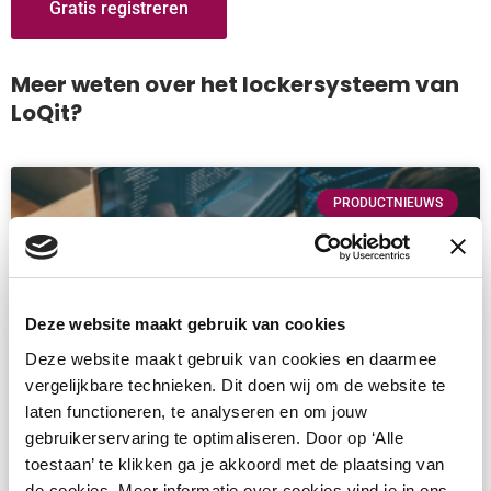
Gratis registreren
Meer weten over het lockersysteem van
LoQit?
PRODUCTNIEUWS
Deze website maakt gebruik van cookies
Deze website maakt gebruik van cookies en daarmee
vergelijkbare technieken. Dit doen wij om de website te
laten functioneren, te analyseren en om jouw
gebruikerservaring te optimaliseren. Door op ‘Alle
SaaS voor lockersystemen: flexibel
toestaan’ te klikken ga je akkoord met de plaatsing van
de cookies. Meer informatie over cookies vind je in ons