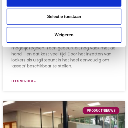
Selectie toestaan
Asset management voor lockers
Weigeren
De uitgifte van benodigdheden voor medewerkers,
klanten of bezoekers wilt u uiteraard zo efficiënt
mogelijk regelen. Toch gebeurt dit nog vaak met de
hand – en dat kost veel tijd. Door het inzetten van
lockers als uitgiftepunt is het heel eenvoudig om
‘assets’ beschikbaar te stellen.
LEES VERDER »
PRODUCTNIEUWS