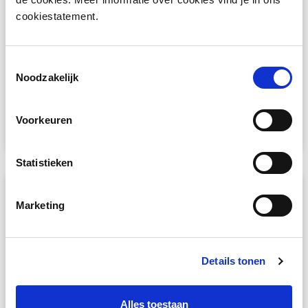
beheer
cookiestatement.
Een uniek, innovatief concept dat inspeelt op het
optimaal en flexibel gebruik maken van lockers:
SaaS, oftwel Software as a Service. Het biedt vele
Toestemmingsselectie
voordelen, en één van de grootste voordelen is dat
Noodzakelijk
u volledig ontzorgd wordt op het gebied van ICT.
Voorkeuren
LEES VERDER »
Statistieken
PRODUCTNIEUWS
Marketing
Details tonen
Alles toestaan