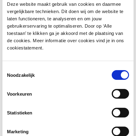
Deze website maakt gebruik van cookies en daarmee
vergelijkbare technieken. Dit doen wij om de website te
laten functioneren, te analyseren en om jouw
gebruikerservaring te optimaliseren. Door op ‘Alle
toestaan’ te klikken ga je akkoord met de plaatsing van
de cookies. Meer informatie over cookies vind je in ons
cookiestatement.
Toestemmingsselectie
Noodzakelijk
Meer informatie?
Laat een bericht achter en wij nemen zo snel mogelijk
Voorkeuren
contact op.
Statistieken
Marketing