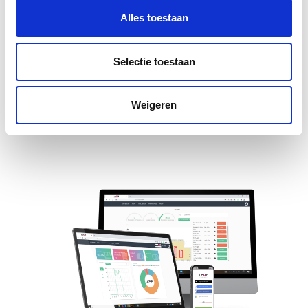
vrijblijvend een
Alles toestaan
demo in.
Selectie toestaan
Weigeren