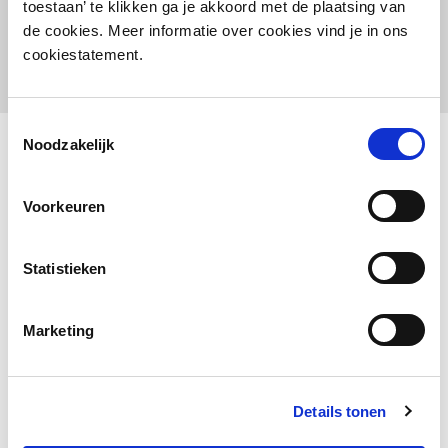
toestaan’ te klikken ga je akkoord met de plaatsing van
de cookies. Meer informatie over cookies vind je in ons
cookiestatement.
Toestemmingsselectie
Noodzakelijk
Voorkeuren
Statistieken
Ontdek de unieke
functies en
Marketing
mogelijkheden
van het premium
lockersysteem
Details tonen
van LoQit. Plan