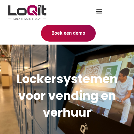
Boek een demo
Lockersystemen
voor vending en
verhuur