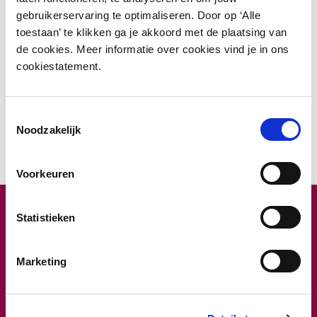
gebruikerservaring te optimaliseren. Door op ‘Alle
toestaan’ te klikken ga je akkoord met de plaatsing van
de cookies. Meer informatie over cookies vind je in ons
Stel je voor: met één simpele druk op de knop
cookiestatement.
niet alleen je persoonlijke bezittingen veilig
opbergen, maar ook pakketjes ontvangen,
Toestemmingsselectie
beheren en uitgeven. Dit is allemaal mogelijk
Noodzakelijk
met het lockersysteem van LoQit!
Voorkeuren
Contact
Over LoQit
Statistieken
info@loqit.nl
Oplossingen
Marketing
Telefoon
Onze partners
+31 (0)512 20 40 40
Support