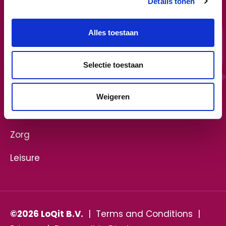
Details tonen
Adres
Partner login
De Opslach 79
Alles toestaan
8448 GV Heerenveen
Vacatures
Sectoren
Volg LoQit op
Selectie toestaan
Onderwijs
Weigeren
Smart Workplaces
Zorg
Leisure
©2026 LoQit B.V.
|
Terms and Conditions
|