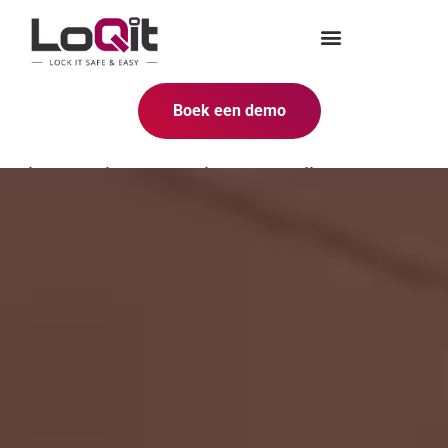
Boek een demo
Nieuwe integratiemogelijkheden
dankzij partnerships