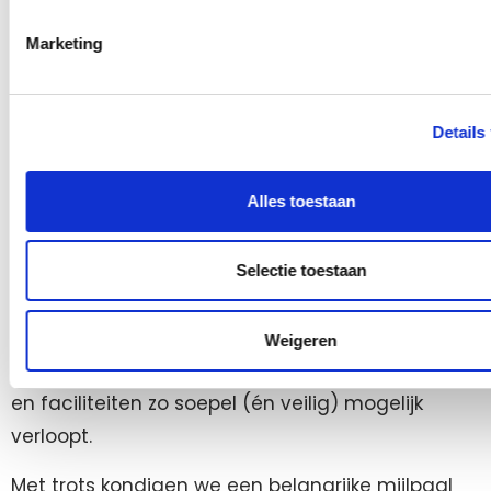
partnerships
Marketing
Details
Alles toestaan
Bij LoQit streven we ernaar om de
toegankelijkheid en het gebruiksgemak van onze
lockeroplossingen voortdurend te verbeteren. In
Selectie toestaan
een tijdperk waarin digitale technologieën een
steeds grotere rol spelen in het onderwijs, is het
Weigeren
essentieel dat toegang tot educatieve middelen
en faciliteiten zo soepel (én veilig) mogelijk
verloopt.
Met trots kondigen we een belangrijke mijlpaal