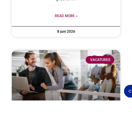
READ MORE »
8 juni 2026
VACATURES
C
Operations, Quality & Information
Security Officer