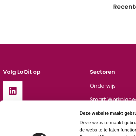
Recent
Volg LoQit op
Sectoren
Onderwijs
Smart Workplace
Zorg
Deze website maakt gebru
Deze website maakt gebrui
Leisure
de website te laten functi