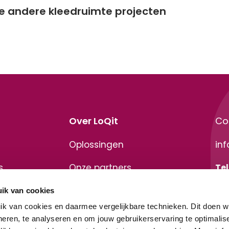
e andere kleedruimte projecten
Over LoQit
Co
Oplossingen
inf
s
Onze partners
Te
+31
Support
ik van cookies
Ad
k van cookies en daarmee vergelijkbare technieken. Dit doen w
Partner login
oneren, te analyseren en om jouw gebruikerservaring te optimalis
De 