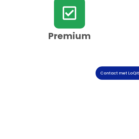
Premium
Contact met LoQit
Veilig beheer van post
Wilt u een veilige plek bieden voor het
ontvangen en distribueren van post én