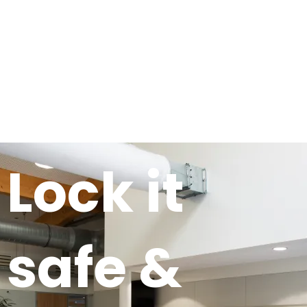
Lock it
safe &