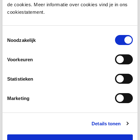
Meer informatie?
de cookies. Meer informatie over cookies vind je in ons
cookiestatement.
Laat een bericht achter en wij nemen zo snel mogelijk
contact op.
Toestemmingsselectie
Noodzakelijk
Voorkeuren
Statistieken
Marketing
Details tonen
VERZENDEN