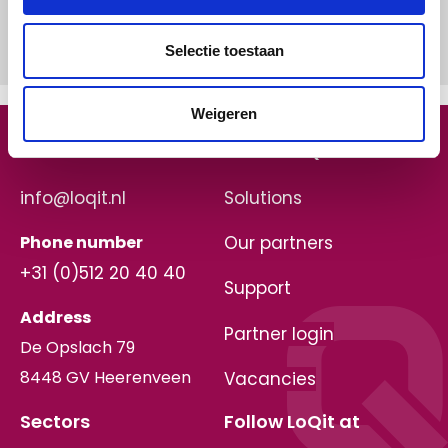
Selectie toestaan
Weigeren
Get in touch
About LoQit
info@loqit.nl
Solutions
Phone number
Our partners
+31 (0)512 20 40 40
Support
Address
Partner login
De Opslach 79
8448 GV Heerenveen
Vacancies
Sectors
Follow LoQit at