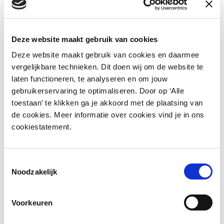
van procesoptimalisaties
Quality Management
Deze website maakt gebruik van cookies
(ISO9001 / ISO14001)
Deze website maakt gebruik van cookies en daarmee
vergelijkbare technieken. Dit doen wij om de website te
Ondersteunen bij het beheren en verbeteren
laten functioneren, te analyseren en om jouw
van het kwaliteitsmanagementsysteem
gebruikerservaring te optimaliseren. Door op ‘Alle
Voorbereiden en begeleiden van interne en
toestaan’ te klikken ga je akkoord met de plaatsing van
externe audits
de cookies. Meer informatie over cookies vind je in ons
cookiestatement.
Bewaken van opvolging van bevindingen,
actiepunten en managementreviews
Ondersteunen bij documentbeheer,
Toestemmingsselectie
Noodzakelijk
procedures en werkinstructies
Bijdragen aan milieumanagement en
Voorkeuren
duurzaamheidsprocessen conform
ISO14001