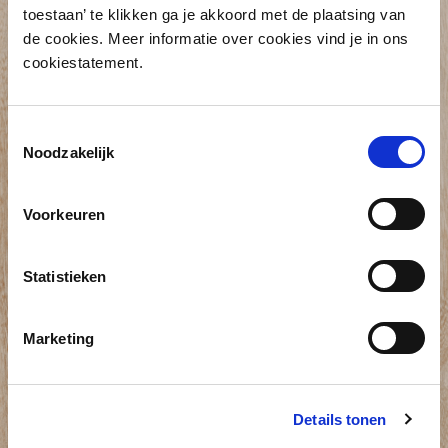
easy
toestaan’ te klikken ga je akkoord met de plaatsing van
de cookies. Meer informatie over cookies vind je in ons
cookiestatement.
Toestemmingsselectie
Premium elektronisch sluitsysteem
|
Noodzakelijk
Zeer gebruiksvriendelijk | Geïntegreerd
in netwerkomgeving
Voorkeuren
Statistieken
Marketing
Details tonen